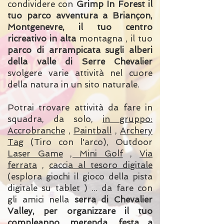
condividere con
Grimp In Forest il
tuo parco avventura a Briançon,
Montgenevre, il tuo centro
ricreativo in alta
montagna , il tuo
parco di arrampicata sugli alberi
della valle di Serre Chevalier
svolgere varie attività nel cuore
della natura in un sito naturale.
Potrai trovare attività da fare in
squadra, da solo,
in gruppo:
Accrobranche
,
Paintball
,
Archery
Tag
(Tiro con l'arco),
Outdoor
Laser Game
, Mini Golf
,
Via
ferrata
,
caccia al tesoro digitale
(esplora giochi il gioco della pista
digitale su tablet ) ...
da fare con
gli amici nella
serra di Chevalier
Valley, per organizzare il tuo
compleanno, merenda, festa a